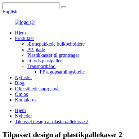
English
Hjem
Produkter
Ærmepakkede bulkbeholdere
PP-plade
Plastikkasser til grøntsager
ni fods plastpaller
Transportbånd
PP ægopsamlingsbælte
Nyheder
Blog
Ofte stillede spørgsmål
Om os
Kontakt os
Hjem
Nyheder
Tilpasset design af plastikpallekasse 2
Tilpasset design af plastikpallekasse 2