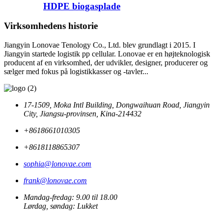
HDPE biogasplade
Virksomhedens historie
Jiangyin Lonovae Tenology Co., Ltd. blev grundlagt i 2015. I
Jiangyin startede logistik pp cellular. Lonovae er en højteknologisk
producent af en virksomhed, der udvikler, designer, producerer og
sælger med fokus på logistikkasser og -tavler...
17-1509, Moka Intl Building, Dongwaihuan Road, Jiangyin
City, Jiangsu-provinsen, Kina-214432
+8618661010305
+8618118865307
sophia@lonovae.com
frank@lonovae.com
Mandag-fredag: 9.00 til 18.00
Lørdag, søndag: Lukket