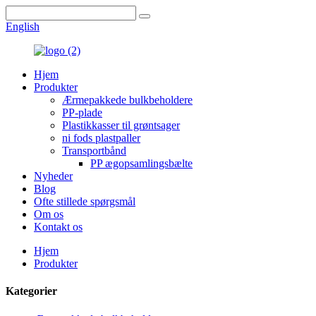
English
Hjem
Produkter
Ærmepakkede bulkbeholdere
PP-plade
Plastikkasser til grøntsager
ni fods plastpaller
Transportbånd
PP ægopsamlingsbælte
Nyheder
Blog
Ofte stillede spørgsmål
Om os
Kontakt os
Hjem
Produkter
Kategorier