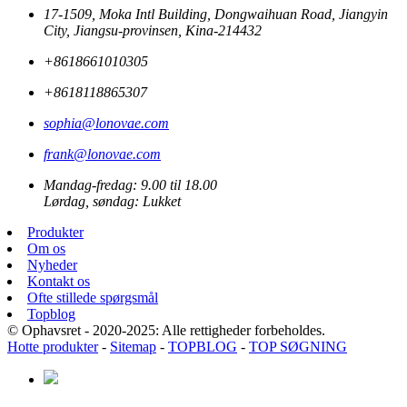
17-1509, Moka Intl Building, Dongwaihuan Road, Jiangyin
City, Jiangsu-provinsen, Kina-214432
+8618661010305
+8618118865307
sophia@lonovae.com
frank@lonovae.com
Mandag-fredag: 9.00 til 18.00
Lørdag, søndag: Lukket
Produkter
Om os
Nyheder
Kontakt os
Ofte stillede spørgsmål
Topblog
© Ophavsret - 2020-2025: Alle rettigheder forbeholdes.
Hotte produkter
-
Sitemap
-
TOPBLOG
-
TOP SØGNING