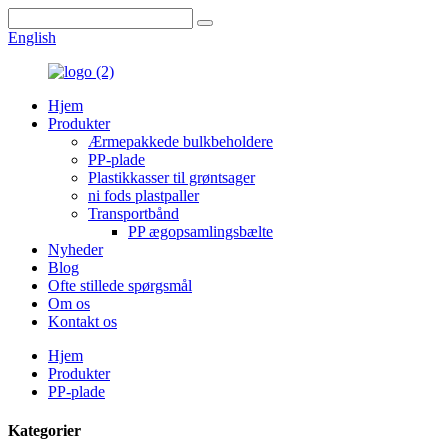
English
Hjem
Produkter
Ærmepakkede bulkbeholdere
PP-plade
Plastikkasser til grøntsager
ni fods plastpaller
Transportbånd
PP ægopsamlingsbælte
Nyheder
Blog
Ofte stillede spørgsmål
Om os
Kontakt os
Hjem
Produkter
PP-plade
Kategorier